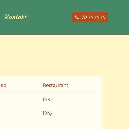
Kontakt
70 15 15 10
med
Restaurant
189,-
194,-