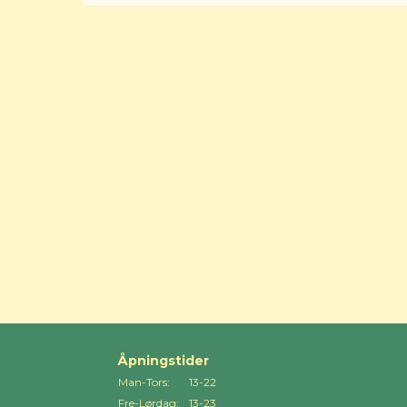
Åpningstider
Man-Tors:
13-22
Fre-Lørdag:
13-23