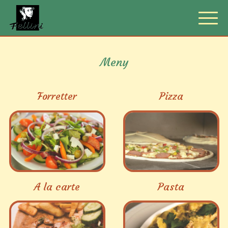
Meny
Forretter
Pizza
A la carte
Pasta